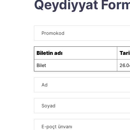
Qeydiyyat For
Biletin adı
Tar
Bilet
26.0