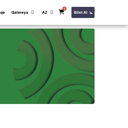
1
aqə
Qalereya
AZ
Bilet Al