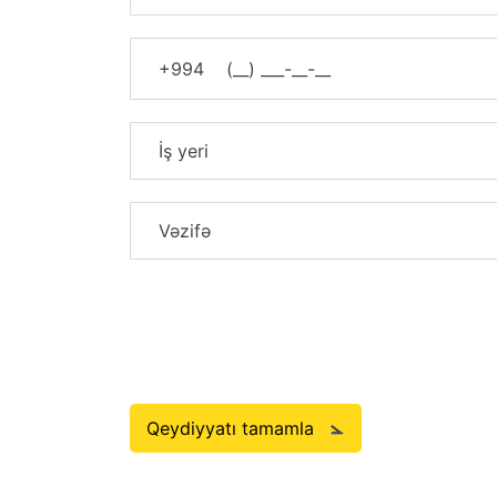
+994
Qeydiyyatı tamamla