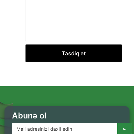
Təsdiq et
Abunə ol