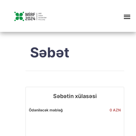
Səbət
Səbətin xülasəsi
Ödəniləcək məbləğ
0 AZN